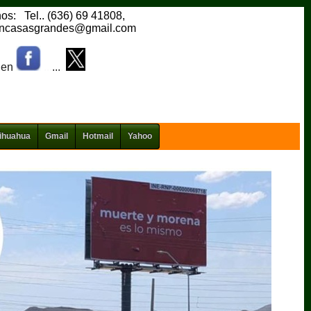
nos:
.
Tel.. (636) 69 41808,
ioncasasgrandes@gmail.com
 en
...
...
..
hihuahua
Gmail
Hotmail
Yahoo