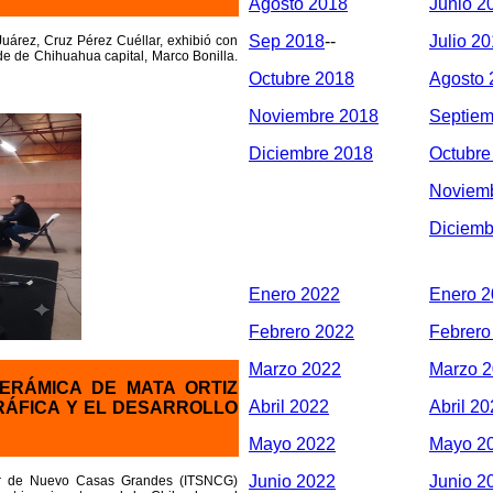
Agosto 2018
Junio 2
Sep 2018
--
Julio 2
Juárez, Cruz Pérez Cuéllar, exhibió con
de de Chihuahua capital, Marco Bonilla.
Octubre 2018
Agosto 
Noviembre 2018
Septiem
Diciembre 2018
Octubre
Noviem
Diciemb
Enero 2022
Enero 
Febrero 2022
Febrero
Marzo 2022
Marzo 
ERÁMICA DE MATA ORTIZ
Abril 2022
Abril 2
RÁFICA Y EL DESARROLLO
Mayo 2022
Mayo 2
Junio 2022
Junio 2
ior de Nuevo Casas Grandes (ITSNCG)