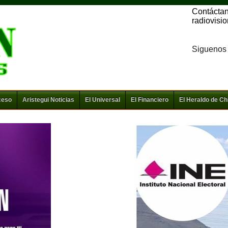
Contácta
radiovis
Siguenos
ceso
Aristegui Noticias
El Universal
El Financiero
El Heraldo de C