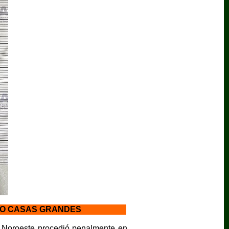
VO CASAS GRANDES
a Noroeste procedió penalmente en