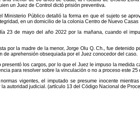
uien un Juez de Control dictó prisión preventiva.
l Ministerio Público detalló la forma en que el sujeto se aprov
ntegridad, en un domicilio de la colonia Centro de Nuevo Casas
 día 23 de mayo del año 2022 por la mañana, cuando el impu
ta por la madre de la menor, Jorge Olu Q. Ch., fue detenido po
den de aprehensión obsequiada por el Juez conocedor del caso.
o presentó los cargos, por lo que el Juez le impuso la medida cau
iencia para resolver sobre la vinculación o no a proceso este 25
 normas vigentes, el imputado se presume inocente mientras
la autoridad judicial. (artículo 13 del Código Nacional de Proc