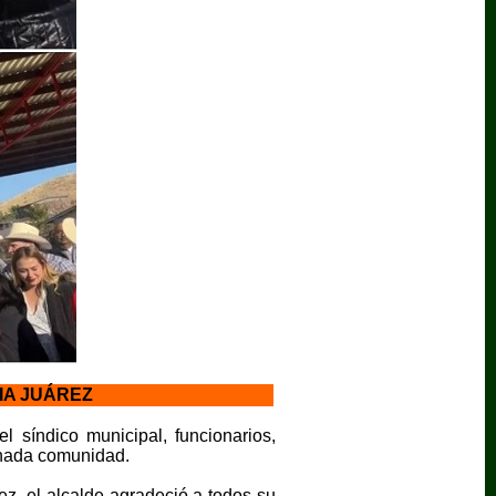
IA JUÁREZ
 síndico municipal, funcionarios,
onada comunidad.
z, el alcalde agradeció a todos su