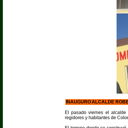
INAUGURO ALCALDE ROBE
El pasado viernes el alcalde
regidores y habitantes de Col
El terreno donde se construyó 