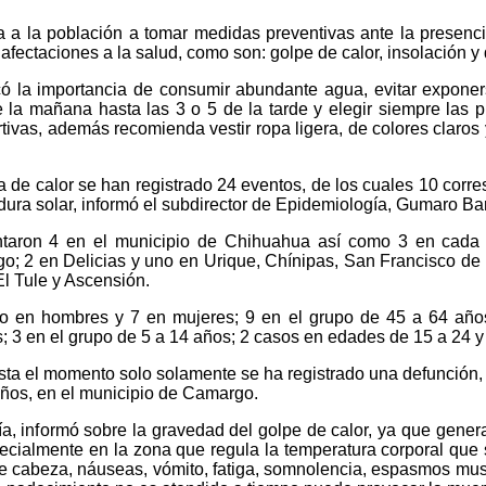
a a la población a tomar medidas preventivas ante la presenci
ir afectaciones a la salud, como son: golpe de calor, insolación
ó la importancia de consumir abundante agua, evitar exponers
la mañana hasta las 3 o 5 de la tarde y elegir siempre las pr
ortivas, además recomienda vestir ropa ligera, de colores claros 
 de calor se han registrado 24 eventos, de los cuales 10 corr
ura solar, informó el subdirector de Epidemiología, Gumaro Bar
taron 4 en el municipio de Chihuahua así como 3 en cada u
; 2 en Delicias y uno en Urique, Chínipas, San Francisco de
l Tule y Ascensión.
do en hombres y 7 en mujeres; 9 en el grupo de 45 a 64 añ
; 3 en el grupo de 5 a 14 años; 2 casos en edades de 15 a 24 
asta el momento solo solamente se ha registrado una defunción
años, en el municipio de Camargo.
ía, informó sobre la gravedad del golpe de calor, ya que gene
cialmente en la zona que regula la temperatura corporal que s
e cabeza, náuseas, vómito, fatiga, somnolencia, espasmos mus