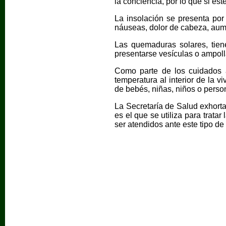
la conciencia, por lo que si e
La insolación se presenta por
náuseas, dolor de cabeza, aume
Las quemaduras solares, tiene
presentarse vesículas o ampoll
Como parte de los cuidados a
temperatura al interior de la 
de bebés, niñas, niños o pers
La Secretaría de Salud exhorta 
es el que se utiliza para trata
ser atendidos ante este tipo d