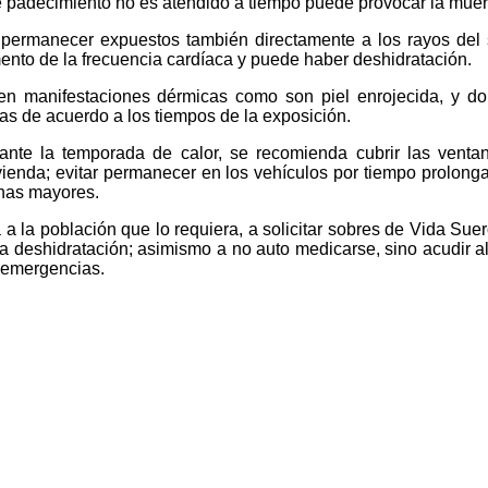
ste padecimiento no es atendido a tiempo puede provocar la muer
 permanecer expuestos también directamente a los rayos del 
nto de la frecuencia cardíaca y puede haber deshidratación.
n manifestaciones dérmicas como son piel enrojecida, y dolo
as de acuerdo a los tiempos de la exposición.
nte la temporada de calor, se recomienda cubrir las venta
vivienda; evitar permanecer en los vehículos por tiempo prolon
onas mayores.
a la población que lo requiera, a solicitar sobres de Vida Suer
r la deshidratación; asimismo a no auto medicarse, sino acudir 
e emergencias.