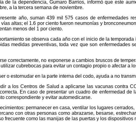
ía de la dependencia, Gumaro Barrios, informó que este aume
bre, a la tercera semana de noviembre.
presente año, suman 439 mil 575 casos de enfermedades respi
s vías altas; el 1.6 por ciento fueron neumonías y bronconeumon
sentan menos del 1 por ciento.
rtamiento se observa cada año con el inicio de la temporada i
idas medidas preventivas, toda vez que son enfermedades se 
rse correctamente, no exponerse a cambios bruscos de temperatu
utilizar cubrebocas para evitar un contagio propio o afectar a l
ser o estornudar en la parte interna del codo, ayuda a no transm
dir a los Centros de Salud a aplicarse las vacunas contra C
orrecta. En caso de presentar un cuadro de enfermedad de las
nto correspondiente y evitar automedicarse.
ecimientos: permanecer en casa, ventilar los lugares cerrados, 
cercano con otras personas como abrazarse, besarse, estrechar
so frecuente como las manijas de las puertas y los dispositivos 