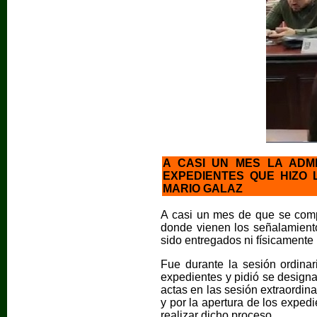
A CASI UN MES LA ADM
EXPEDIENTES QUE HIZO 
MARIO GALAZ
A casi un mes de que se compr
donde vienen los señalamiento
sido entregados ni físicamente n
Fue durante la sesión ordinar
expedientes y pidió se design
actas en las sesión extraordin
y por la apertura de los expedi
realizar dicho proceso.