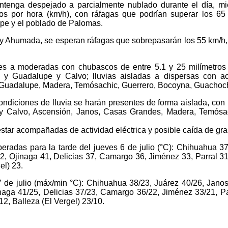
ntenga despejado a parcialmente nublado durante el día, mie
ros por hora (km/h), con ráfagas que podrían superar los 65
pe y el poblado de Palomas.
 y Ahumada, se esperan ráfagas que sobrepasarán los 55 km/h,
ves a moderadas con chubascos de entre 5.1 y 25 milímetro
, y Guadalupe y Calvo; lluvias aisladas a dispersas con 
, Guadalupe, Madera, Temósachic, Guerrero, Bocoyna, Guachoch
 condiciones de lluvia se harán presentes de forma aislada, con
y Calvo, Ascensión, Janos, Casas Grandes, Madera, Temósa
estar acompañadas de actividad eléctrica y posible caída de gra
radas para la tarde del jueves 6 de julio (°C): Chihuahua 3
 Ojinaga 41, Delicias 37, Camargo 36, Jiménez 33, Parral 31
el) 23.
7 de julio (máx/min °C): Chihuahua 38/23, Juárez 40/26, Jan
aga 41/25, Delicias 37/23, Camargo 36/22, Jiménez 33/21, Pa
2, Balleza (El Vergel) 23/10.