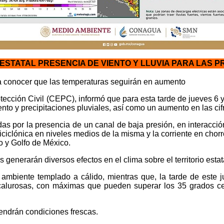
 ESTATAL PRESENCIA DE VIENTO Y LLUVIA PARA LAS 
a conocer que las temperaturas seguirán en aumento
ección Civil (CEPC), informó que para esta tarde de jueves 6 y 
ento y precipitaciones pluviales, así como un aumento en las ci
s por la presencia de un canal de baja presión, en interacción
nticiclónica en niveles medios de la misma y la corriente en ch
o y Golfo de México.
generarán diversos efectos en el clima sobre el territorio estat
ambiente templado a cálido, mientras que, la tarde de este 
alurosas, con máximas que pueden superar los 35 grados cen
endrán condiciones frescas.