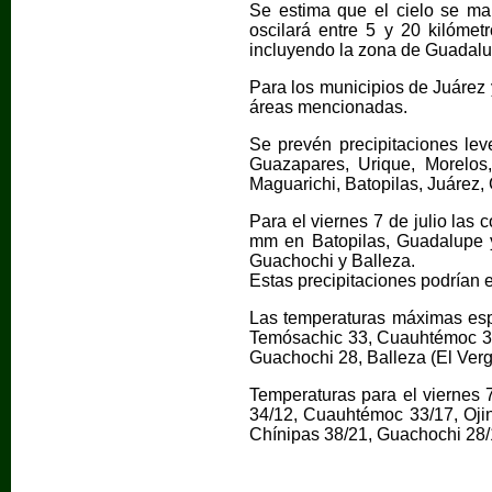
Se estima que el cielo se ma
oscilará entre 5 y 20 kilómet
incluyendo la zona de Guadalu
Para los municipios de Juárez
áreas mencionadas.
Se prevén precipitaciones le
Guazapares, Urique, Morelos
Maguarichi, Batopilas, Juárez
Para el viernes 7 de julio las
mm en Batopilas, Guadalupe 
Guachochi y Balleza.
Estas precipitaciones podrían 
Las temperaturas máximas espe
Temósachic 33, Cuauhtémoc 32,
Guachochi 28, Balleza (El Verg
Temperaturas para el viernes 
34/12, Cuauhtémoc 33/17, Ojin
Chínipas 38/21, Guachochi 28/1