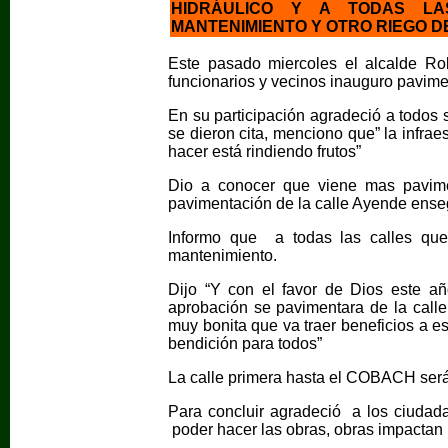
HIDRÁULICO Y A TODAS L
MANTENIMIENTO Y OTRO RIEGO D
Este pasado miercoles el alcalde Ro
funcionarios y vecinos inauguro pavime
En su participación agradeció a todos 
se dieron cita, menciono que” la infra
hacer está rindiendo frutos”
Dio a conocer que viene mas pavime
pavimentación de la calle Ayende enseg
Informo que a todas las calles que
mantenimiento.
Dijo “Y con el favor de Dios este añ
aprobación se pavimentara de la call
muy bonita que va traer beneficios a e
bendición para todos”
La calle primera hasta el COBACH será
Para concluir agradeció a los ciudada
poder hacer las obras, obras impactan 