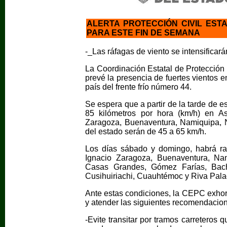
ALERTA PROTECCIÓN CIVIL EST
PARA ESTE FIN DE SEMANA
-_Las ráfagas de viento se intensificar
La Coordinación Estatal de Protección 
prevé la presencia de fuertes vientos e
país del frente frío número 44.
Se espera que a partir de la tarde de es
85 kilómetros por hora (km/h) en A
Zaragoza, Buenaventura, Namiquipa, 
del estado serán de 45 a 65 km/h.
Los días sábado y domingo, habrá r
Ignacio Zaragoza, Buenaventura, Na
Casas Grandes, Gómez Farías, Bachí
Cusihuiriachi, Cuauhtémoc y Riva Palaci
Ante estas condiciones, la CEPC exhort
y atender las siguientes recomendacion
-Evite transitar por tramos carreteros q