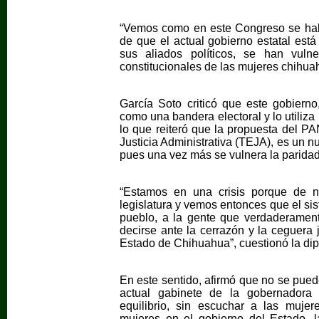
“Vemos como en este Congreso se habl
de que el actual gobierno estatal es
sus aliados políticos, se han vuln
constitucionales de las mujeres chihuah
García Soto criticó que este gobier
como una bandera electoral y lo utiliza 
lo que reiteró que la propuesta del PA
Justicia Administrativa (TEJA), es un 
pues una vez más se vulnera la paridad
“Estamos en una crisis porque de n
legislatura y vemos entonces que el sis
pueblo, a la gente que verdaderament
decirse ante la cerrazón y la ceguera 
Estado de Chihuahua”, cuestionó la di
En este sentido, afirmó que no se pue
actual gabinete de la gobernador
equilibrio, sin escuchar a las muje
mujeres en el gobierno del Estado, l