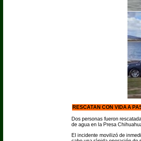
RESCATAN CON VIDA A PA
Dos personas fueron rescatada
de agua en la Presa Chihuahua 
El incidente movilizó de inmed
cabo una rápida operación de re