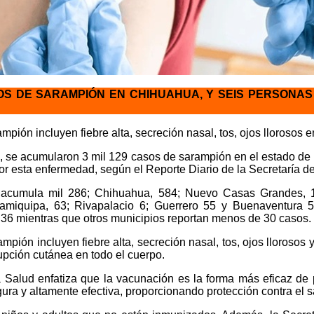
OS DE SARAMPIÓN EN CHIHUAHUA, Y SEIS PERSONAS
ión incluyen fiebre alta, secreción nasal, tos, ojos llorosos en
o, se acumularon 3 mil 129 casos de sarampión en el estado 
or esta enfermedad, según el Reporte Diario de la Secretaría d
acumula mil 286; Chihuahua, 584; Nuevo Casas Grandes, 1
Namiquipa, 63; Rivapalacio 6; Guerrero 55 y Buenaventura 
36 mientras que otros municipios reportan menos de 30 casos.
pión incluyen fiebre alta, secreción nasal, tos, ojos lloroso
rupción cutánea en todo el cuerpo.
 Salud enfatiza que la vacunación es la forma más eficaz de 
gura y altamente efectiva, proporcionando protección contra el 