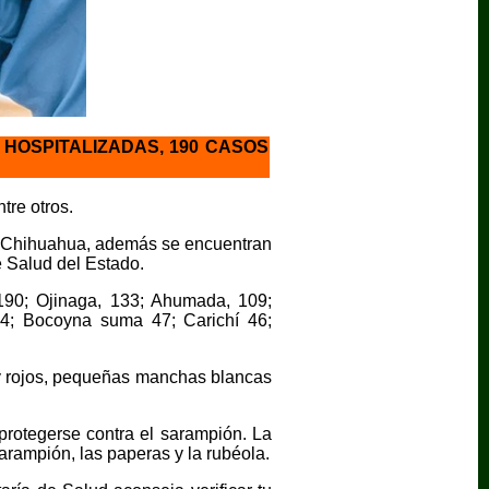
 HOSPITALIZADAS, 190 CASOS
tre otros.
de Chihuahua, además se encuentran
e Salud del Estado.
90; Ojinaga, 133; Ahumada, 109;
54; Bocoyna suma 47; Carichí 46;
s y rojos, pequeñas manchas blancas
protegerse contra el sarampión. La
sarampión, las paperas y la rubéola.