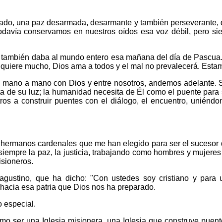
citado, una paz desarmada, desarmante y también perseverante,
odavía conservamos en nuestros oídos esa voz débil, pero si
también daba al mundo entero esa mañana del día de Pascua.
 quiere mucho, Dios ama a todos y el mal no prevalecerá. Esta
s, mano a mano con Dios y entre nosotros, andemos adelante. S
a de su luz; la humanidad necesita de Él como el puente para 
os a construir puentes con el diálogo, el encuentro, uniéndo
s hermanos cardenales que me han elegido para ser el sucesor 
iempre la paz, la justicia, trabajando como hombres y mujeres f
isioneros.
agustino, que ha dicho: "Con ustedes soy cristiano y para u
hacia esa patria que Dios nos ha preparado.
o especial.
o ser una Iglesia misionera, una Iglesia que construye puent