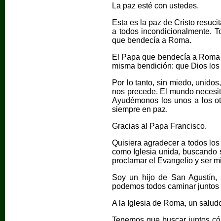
La paz esté con ustedes.
Esta es la paz de Cristo resu
a todos incondicionalmente. T
que bendecía a Roma.
El Papa que bendecía a Roma 
misma bendición: que Dios los
Por lo tanto, sin miedo, unido
nos precede. El mundo necesit
Ayudémonos los unos a los otr
siempre en paz.
Gracias al Papa Francisco.
Quisiera agradecer a todos lo
como Iglesia unida, buscando s
proclamar el Evangelio y ser m
Soy un hijo de San Agustín, 
podemos todos caminar juntos 
A la Iglesia de Roma, un salud
Tenemos que buscar juntos cóm