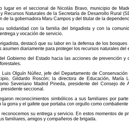
o lugar en el seccional de Nicolás Bravo, municipio de Made
al y Recursos Naturales de la Secretaría de Desarrollo Rural 
ción de la gobernadora Maru Campos y del titular de la dependen
 solidaridad con la familia del brigadista y con la comunid
ntrega y vocación de servicio.
 brigadista, destacó que su labor en la defensa de los bosque
asumen diariamente para proteger los recursos naturales del 
 del Gobierno del Estado hacia las acciones de prevención y
forestales.
 Luis Olguín Núñez, jefe del Departamento de Conservación F
cipio, Gildardo Roscón; la directora de Educación, María 
como Severiano Madrid Pineda, presidente del Consejo de A
presidente seccional.
egaron reconocimientos simbólicos a sus familiares por part
 la gorra y el gafete que portaba con orgullo como combatiente 
 reconocemos su entrega y servicio. En estos momentos de pr
us familiares, amigos y compañeros de brigada.