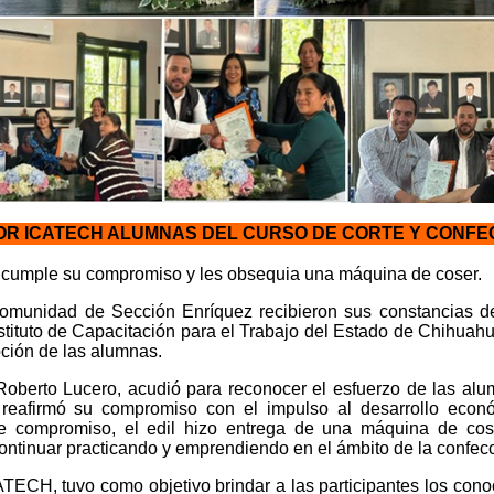
R ICATECH ALUMNAS DEL CURSO DE CORTE Y CONFEC
 cumple su compromiso y les obsequia una máquina de coser.
omunidad de Sección Enríquez recibieron sus constancias de 
nstituto de Capacitación para el Trabajo del Estado de Chihua
pción de las alumnas.
 Roberto Lucero, acudió para reconocer el esfuerzo de las al
reafirmó su compromiso con el impulso al desarrollo econó
e compromiso, el edil hizo entrega de una máquina de cos
continuar practicando y emprendiendo en el ámbito de la confec
ATECH, tuvo como objetivo brindar a las participantes los con