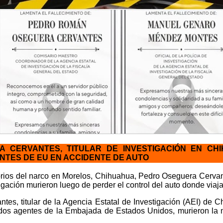
 CERVANTES, TITULAR DE INVESTIGACIÓN EN CH
ENTES DE EU EN ACCIDENTE DE AUTO
orios del narco en Morelos, Chihuahua, Pedro Oseguera Cerva
igación murieron luego de perder el control del auto donde viaj
es, titular de la Agencia Estatal de Investigación (AEI) de
 y dos agentes de la Embajada de Estados Unidos, murieron l