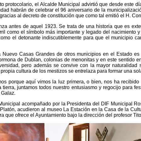
o protocolario, el Alcalde Municipal advirtió que desde este dí
iudad habrán de celebrar el 96 aniversario de la municipaliza
 gracias al decreto de constitución que como tal emitió el H. C
za antes de aquel 1923. Se trata de una historia que es exten
arril como el símbolo más importante y legado del nacimiento 
como el detonante indiscutiblemente para que el municipio cam
 Nuevo Casas Grandes de otros municipios en el Estado es la
ormona de Dublan, colonias de menonitas y en este sentido e
iversidad, pero además se convive con la mayor naturalidad s
 propia cultura de los mestizos se entrelaza para formar una sol
mos porque aquí vimos la luz primera, o bien, nos ha recibido
 tierra, juntamos todos nuestro entusiasmo y regocijo para fe
 Galaz.
 Municipal acompañado por la Presidenta del DIF Municipal Ros
Platón, acudieron al museo La Estación en la Casa de la Cultur
tura que ofrece el Ayuntamiento bajo la dirección del profesor Ti