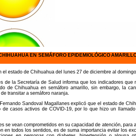
CHIHUAHUA EN SEMÁFORO EPIDEMIOLÓGICO AMARILLO 
 el estado de Chihuahua del lunes 27 de diciembre al domingo 9
és de la Secretaría de Salud informa que los indicadores que 
do de Chihuahua en semáforo amarillo, sin embargo, la can
 de transitar a semáforo naranja.
e Fernando Sandoval Magallanes explicó que el estado de Chihu
 de casos activos de COVID-19, por lo que hizo un llamado a
es se vean comprometidos en su capacidad de atención, para 
n en todos los sentidos, es de suma importancia evitar los ex
ciones en personas con diabetes, hipertensión o alguna o