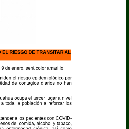
EL RIESGO DE TRANSITAR AL
 de enero, será color amarillo.
miden el riesgo epidemiológico por
tidad de contagios diarios no han
ahua ocupa el tercer lugar a nivel
 toda la población a reforzar los
atender a los pacientes con COVID-
cesos de: comida, alcohol y tabaco,
tra enfermedad crónica, así como