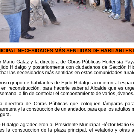
ICIPAL NECESIDADES MÁS SENTIDAS DE HABITANTES
r Mario Galaz y la directora de Obras Públicas Hortensia Pay
Ejido Hidalgo y posteriormente con ciudadanos de Sección Hi
uchar las necesidades más sentidas en estas comunidades rural
roso grupo de habitantes de Ejido Hidalgo acudieron al espaci
en reconstrucción, para hacerle saber al Alcalde que es urg
 semana, a fin de controlar el comportamiento de varios jóvenes
a la directora de Obras Públicas que coloquen lámparas pa
carretera y la construcción de un andador, para que los adultos
gura.
o Hidalgo agradecieron al Presidente Municipal Héctor Mario G
 la construcción de la plaza principal, el velatorio y otras 