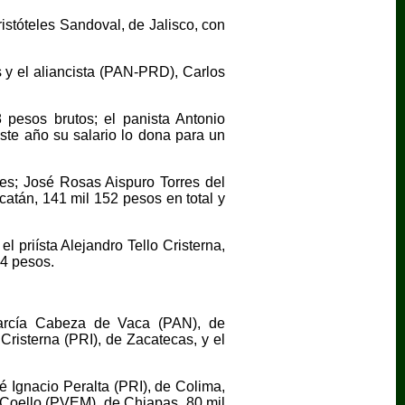
stóteles Sandoval, de Jalisco, con
 y el aliancista (PAN-PRD), Carlos
 pesos brutos; el panista Antonio
ste año su salario lo dona para un
les; José Rosas Aispuro Torres del
atán, 141 mil 152 pesos en total y
 priísta Alejandro Tello Cristerna,
04 pesos.
García Cabeza de Vaca (PAN), de
risterna (PRI), de Zacatecas, y el
 Ignacio Peralta (PRI), de Colima,
 Coello (PVEM), de Chiapas, 80 mil