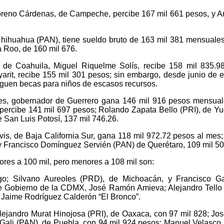
oreno Cárdenas, de Campeche, percibe 167 mil 661 pesos, y Ari
Chihuahua (PAN), tiene sueldo bruto de 163 mil 381 mensuales
 Roo, de 160 mil 676.
a de Coahuila, Miguel Riquelme Solís, recibe 158 mil 835.98
arit, recibe 155 mil 301 pesos; sin embargo, desde junio de e
eguen becas para niños de escasos recursos.
lores, gobernador de Guerrero gana 146 mil 916 pesos mensua
ercibe 141 mil 697 pesos; Rolando Zapata Bello (PRI), de Yuc
 San Luis Potosí, 137 mil 746.26.
s, de Baja California Sur, gana 118 mil 972.72 pesos al mes; el
 y Francisco Domínguez Servién (PAN) de Querétaro, 109 mil 5
res a 100 mil, pero menores a 108 mil son:
go; Silvano Aureoles (PRD), de Michoacán, y Francisco 
e Gobierno de la CDMX, José Ramón Amieva; Alejandro Tello C
Jaime Rodríguez Calderón “El Bronco”.
ejandro Murat Hinojosa (PRI), de Oaxaca, con 97 mil 828; José
 Gali (PAN), de Puebla, con 94 mil 924 pesos; Manuel Velasco