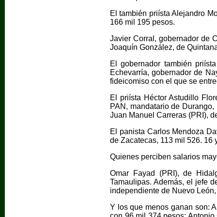
El también priísta Alejandro M
166 mil 195 pesos.
Javier Corral, gobernador de 
Joaquín González, de Quintana
El gobernador también priíst
Echevarría, gobernador de Nay
fideicomiso con el que se entr
El priísta Héctor Astudillo F
PAN, mandatario de Durango, p
Juan Manuel Carreras (PRI), de
El panista Carlos Mendoza Davi
de Zacatecas, 113 mil 526. 16
Quienes perciben salarios mayo
Omar Fayad (PRI), de Hidal
Tamaulipas. Además, el jefe d
independiente de Nuevo León, 
Y los que menos ganan son: Al
con 96 mil 374 pesos; Antonio