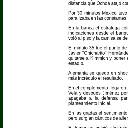
distancia que Ochoa atajó co
Por 30 minutos México tuvo e
paralizaba en las constantes
En la banca el estratega co
indicaciones desde el banqu
voló al piso y la camisa se de
El minuto 35 fue el punto de
Javier "Chicharito" Hernánde
quitarse a Kimmich y poner e
estadio.
Alemania se quedo en shock
más incrédulo el resultado.
En el complemento llegaron 
Vela y después Jiménez por
apagaba a la defensa para
planteamiento inicial.
En las gradas el sentimient
pero surgían cánticos de alie
El temor se volvió aún má