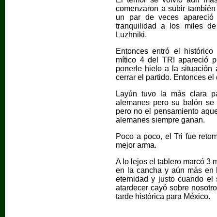
comenzaron a subir también
un par de veces apareció 
tranquilidad a los miles d
Luzhniki.
Entonces entró el históric
mítico 4 del TRI apareció 
ponerle hielo a la situació
cerrar el partido. Entonces e
Layún tuvo la más clara pa
alemanes pero su balón se f
pero no el pensamiento aquel
alemanes siempre ganan.
Poco a poco, el Tri fue reto
mejor arma.
A lo lejos el tablero marcó 3
en la cancha y aún más en 
eternidad y justo cuando el
atardecer cayó sobre nosotro
tarde histórica para México.