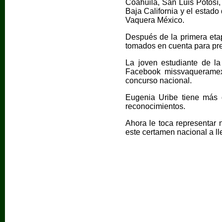
Coahuila, San Luis Potosí,
Baja California y el estad
Vaquera México.
Después de la primera etap
tomados en cuenta para pre
La joven estudiante de l
Facebook missvaqueramex
concurso nacional.
Eugenia Uribe tiene más d
reconocimientos.
Ahora le toca representar
este certamen nacional a ll