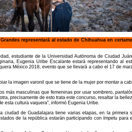
Grandes representará al estado de Chihuahua en certam
edad, estudiante de la Universidad Autónoma de Ciudad Ju
inaria, Eugenia Uribe Escalante estará representando al e
uera México 2018, evento que se llevará a cabo el 17 de marz
iar la imagen varonil que se tiene de la mujer por montar a cab
s más masculinas que femeninas por usar sombrero, pantalón 
otra, precisamente de esto trata este concurso, resaltar la bellez
e esta cultura vaquera”, informó Eugenia Uribe.
la ciudad de Guadalajara tiene varias etapas, en la primera s
estados de la república estarán participando con ímpetu para 