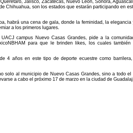
 Querétaro, Jalisco, Zacatecas, Nuevo León, Sonora, Aguascal
o de Chihuahua, son los estados que estarán participando en e
a, habrá una cena de gala, donde la feminidad, la elegancia 
miar a los primeros lugares.
a UACJ campus Nuevo Casas Grandes, pide a la comunidad q
icoNBHAM para que le brinden likes, los cuales también 
e 4 años en este tipo de deporte ecuestre como barrilera,
 no solo al municipio de Nuevo Casas Grandes, sino a todo e
evarse a cabo el próximo 17 de marzo en la ciudad de Guadalaja