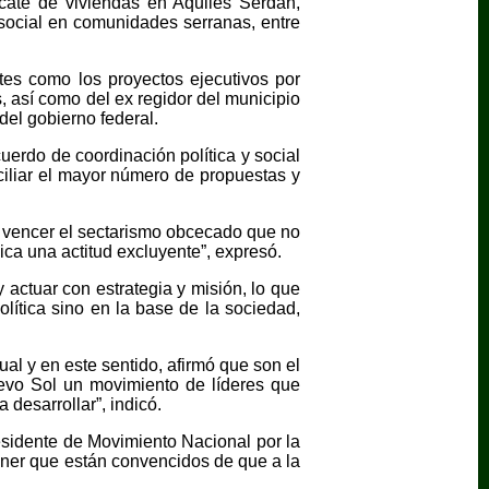
cate de viviendas en Aquiles Serdán,
social en comunidades serranas, entre
tes como los proyectos ejecutivos por
 así como del ex regidor del municipio
el gobierno federal.
erdo de coordinación política y social
iliar el mayor número de propuestas y
s vencer el sectarismo obcecado que no
ica una actitud excluyente”, expresó.
 actuar con estrategia y misión, lo que
política sino en la base de la sociedad,
al y en este sentido, afirmó que son el
evo Sol un movimiento de líderes que
 desarrollar”, indicó.
residente de Movimiento Nacional por la
ener que están convencidos de que a la