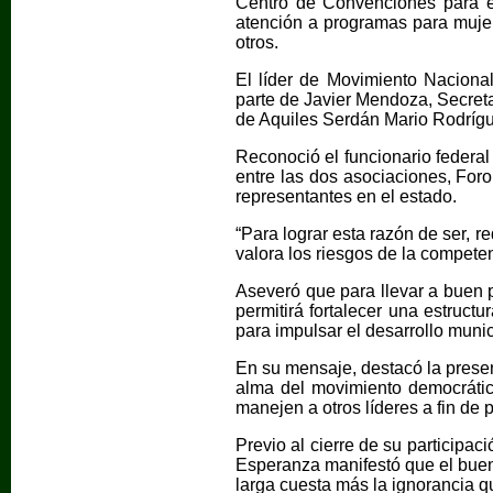
Centro de Convenciones para el
atención a programas para mujer
otros.
El líder de Movimiento Nacional
parte de Javier Mendoza, Secret
de Aquiles Serdán Mario Rodrígu
Reconoció el funcionario federal
entre las dos asociaciones, For
representantes en el estado.
“Para lograr esta razón de ser, 
valora los riesgos de la compete
Aseveró que para llevar a buen pu
permitirá fortalecer una estructu
para impulsar el desarrollo muni
En su mensaje, destacó la presen
alma del movimiento democrátic
manejen a otros líderes a fin de 
Previo al cierre de su participa
Esperanza manifestó que el buen
larga cuesta más la ignorancia qu