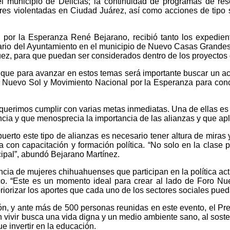
 municipio de Delicias; la continuidad de programas de res
es violentadas en Ciudad Juárez, así como acciones de tipo 
 por la Esperanza René Bejarano, recibió tanto los expedien
ario del Ayuntamiento en el municipio de Nuevo Casas Grandes,
ez, para que puedan ser considerados dentro de los proyectos d
 que para avanzar en estos temas será importante buscar un acu
o Nuevo Sol y Movimiento Nacional por la Esperanza para conc
requerimos cumplir con varias metas inmediatas. Una de ellas e
ncia y que menosprecia la importancia de las alianzas y que apl
erto este tipo de alianzas es necesario tener altura de miras y
ra con capacitación y formación política. “No solo en la clase 
cipal”, abundó Bejarano Martínez.
cia de mujeres chihuahuenses que participan en la política actu
o. “Este es un momento ideal para crear al lado de Foro Nu
priorizar los aportes que cada uno de los sectores sociales pueda
ción, y ante más de 500 personas reunidas en este evento, el P
 vivir busca una vida digna y un medio ambiente sano, al sost
e invertir en la educación.