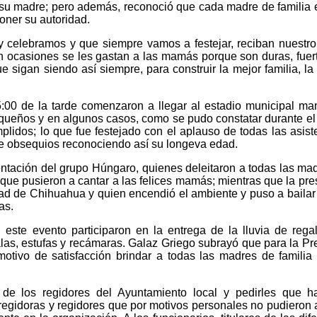
 su madre; pero además, reconoció que cada madre de familia 
oner su autoridad.
 celebramos y que siempre vamos a festejar, reciban nuestro
ocasiones se les gastan a las mamás porque son duras, fuerte
 sigan siendo así siempre, para construir la mejor familia, l
:00 de la tarde comenzaron a llegar al estadio municipal m
ueños y en algunos casos, como se pudo constatar durante el f
idos; lo que fue festejado con el aplauso de todas las asiste
de obsequios reconociendo así su longeva edad.
esentación del grupo Húngaro, quienes deleitaron a todas las ma
 que pusieron a cantar a las felices mamás; mientras que la pre
d de Chihuahua y quien encendió el ambiente y puso a bailar y
as.
 este evento participaron en la entrega de la lluvia de reg
las, estufas y recámaras. Galaz Griego subrayó que para la Pr
 motivo de satisfacción brindar a todas las madres de famili
de los regidores del Ayuntamiento local y pedirles que ha
 regidoras y regidores que por motivos personales no pudieron