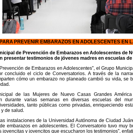
PARA PREVENIR EMBARAZOS EN ADOLESCENTES EN L
unicipal de Prevención de Embarazos en Adolescentes de 
en presentar testimonios de jóvenes madres en escuelas de 
 “Prevención de Embarazos en Adolescentes”, el Grupo Munici
 concluido el ciclo de Conversatorios. A través de la narra
parten cómo un embarazo no planeado cambió su vida, se bu
udad.
Municipal de las Mujeres de Nuevo Casas Grandes América
ron durante varias semanas en diversas escuelas del muni
iversidades, tanto públicas como privadas, enriqueciendo esta
o y de salud.
en las instalaciones de la Universidad Autónoma de Ciudad J
 de embarazos en adolescentes. El Conversatorio tuvo muy 
 jovencitas y jovencitos que escucharon los testimonios”, enfati